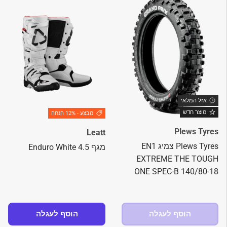
אזל המלאי
מוצר חדש
מבצע - 12% הנחה
Plews Tyres
Leatt
Plews Tyres צמיג EN1
מגף 4.5 Enduro White
EXTREME THE TOUGH
ONE SPEC-B 140/80-18
הוסף לעגלה
הוסף לעגלה