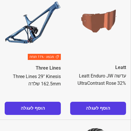
מבצע - 11% הנחה
Leatt
Three Lines
עדשה Leatt Enduro JW
Three Lines 29" Kinesis
UltraContrast Rose 32%
162.5mm שלדה
הוסף לעגלה
הוסף לעגלה