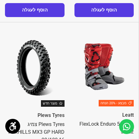
הוסף לעגלה
הוסף לעגלה
מבצע - 20% הנחה
מוצר חדש
Leatt
Plews Tyres
מגף 5.5 FlexLock Enduro
Plews Tyres צמיג
JW22
FOXHILLS MX3 GP HARD