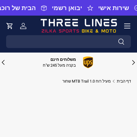
שירות אישי
יבואן רשמי
הבית של רוכבי
דילוג ל
התחברות
עגלת 
חיפוש
חיפוש
משלוחים חינם
קודם
הבא
בקניה מעל 245 ש"ח
דף הבית
מעיל רוח MTB Trail 1.0 שחור
תמונה 1 זמינה כעת לצפייה בתצוגת גלריה
ג למידע מוצר